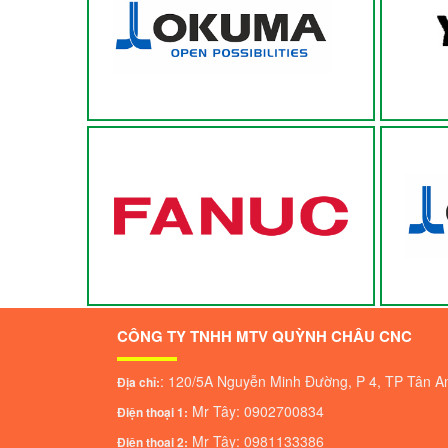
OKUMA
FANNUC
CÔNG TY TNHH MTV QUỲNH CHÂU CNC
: 120/5A Nguyễn Minh Đường, P 4, TP Tân A
Địa chỉ:
Mr Tây: 0902700834
Điện thoại 1:
Mr Tây: 0981133386
Điện thoại 2: