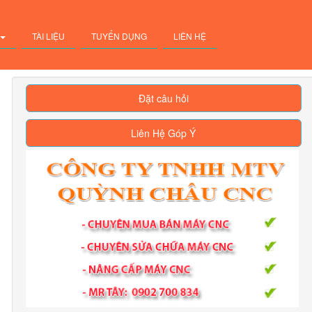
TÀI LIỆU
TUYỂN DỤNG
LIÊN HỆ
Đặt câu hỏi
Liên Hệ Góp Ý