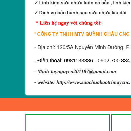
✓ Linh kiện sửa chữa luôn có sẵn , linh ki
✓ Dịch vụ bảo hành sau sửa chữa lâu dài
*
Liên hệ ngay với chúng tôi:
* CÔNG TY TNHH MTV QUỲNH CHÂU CNC
- Địa chỉ: 120/5A Nguyễn Minh Đường, P
- Điện thoại: 0981133386 - 0902.700.834
- Mail: taynguyen201187@gmail.com
- website: http://www.suachuabaotrimaycnc