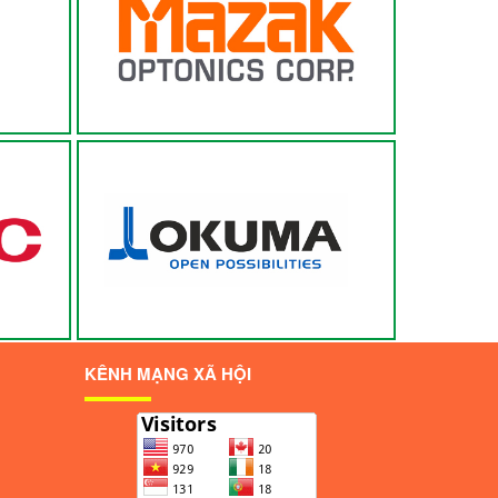
MAZAK
OKUMA
KÊNH MẠNG XÃ HỘI