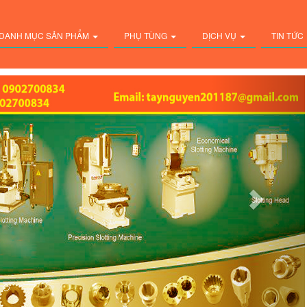
DANH MỤC SẢN PHẨM
PHỤ TÙNG
DỊCH VỤ
TIN TỨC
Next