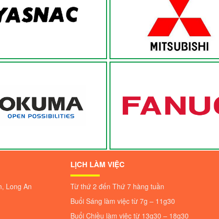
YASNAC
MITSUBISHI
OKUMA
FANNUC
LỊCH LÀM VIỆC
n, Long An
Từ thứ 2 đến Thứ 7 hàng tuần
Buổi Sáng làm việc từ 7g – 11g30
Buổi Chiều làm việc từ 13g30 – 18g30